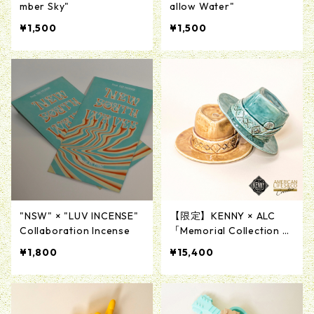
mber Sky"
allow Water"
¥1,500
¥1,500
"NSW" × "LUV INCENSE"
【限定】KENNY × ALC
Collaboration Incense
「Memorial Collection H
at Incense Chamber & Tr
¥1,800
¥15,400
ay Product by KENSAKU
HARADA」陶器製お香立て
＆トレー