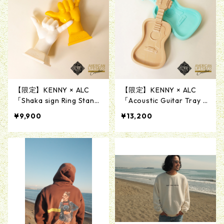
【限定】KENNY × ALC
【限定】KENNY × ALC
「Shaka sign Ring Stand
「Acoustic Guitar Tray P
Product by MAD SCULPT
roduct by MAD SCULPTU
¥9,900
¥13,200
URES」レジン製リングス
RES」レジン製ギタートレ
タンド
イ