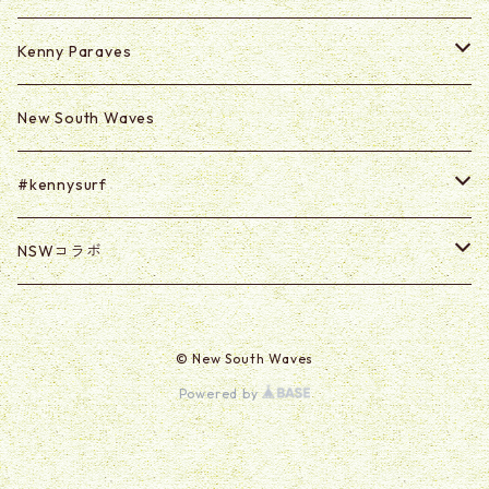
Kenny Paraves
Secret (Paraves Club Only)
New South Waves
Secret 0625-0703
#kennysurf
ART
NSWコラボ
Goods
U2U
© New South Waves
@kabasawa_madoka
Powered by