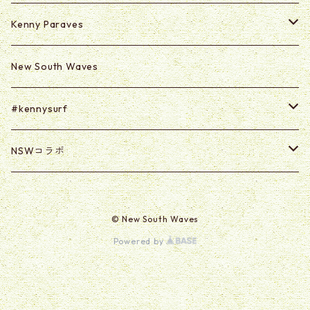
Kenny Paraves
Secret (Paraves Club Only)
New South Waves
Secret 0625-0703
#kennysurf
ART
NSWコラボ
Goods
U2U
© New South Waves
@kabasawa_madoka
Powered by