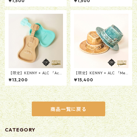
¥1,500
¥1,500
【限定】KENNY × ALC 「Aco
【限定】KENNY × ALC 「Me
ustic Guitar Tray Product b
morial Collection Hat Incen
¥13,200
¥15,400
y MAD SCULPTURES」レジン
se Chamber & Tray Product
製ギタートレイ
by KENSAKU HARADA」陶器
製お香立て＆トレー
商品一覧に戻る
CATEGORY