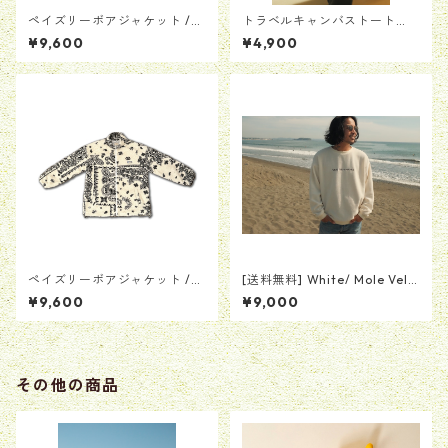
ペイズリーボアジャケット /
トラベルキャンバストート
ブラック
【キャメル】
¥9,600
¥4,900
ペイズリーボアジャケット /
[送料無料] White/ Mole Velo
ホワイト
r Crew Neck (モールベロアク
¥9,600
¥9,000
ルーネック ホワイト)
その他の商品