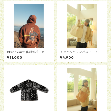
#kennysurf 裏起毛パーカー
トラベルキャンバストート
[ブラウン]
【ホワイト】
¥11,000
¥4,900