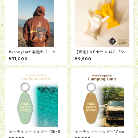
#kennysurf 裏起毛パーカー
【限定】KENNY × ALC 「Sha
[ブラウン]
ka sign Ring Stand Product
¥11,000
¥9,900
by MAD SCULPTURES」レジ
ン製リングスタンド
モーテルキーホルダー "Shallo
モーテルキーホルダー"Campi
w Water"
ng Sand"