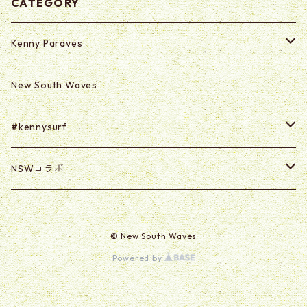
CATEGORY
Kenny Paraves
Secret (Paraves Club Only)
New South Waves
Secret 0625-0703
#kennysurf
ART
NSWコラボ
Goods
U2U
© New South Waves
@kabasawa_madoka
Powered by