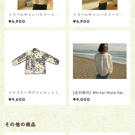
トラベルキャンバストート
トラベルキャンバストート
【ブラック】
【キャメル】
¥4,900
¥4,900
ペイズリーボアジャケット /
[送料無料] White/ Mole Velo
ホワイト
r Crew Neck (モールベロアク
¥9,600
¥9,000
ルーネック ホワイト)
その他の商品