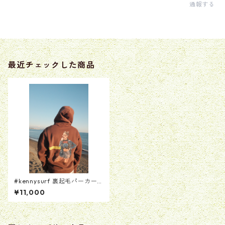
通報する
最近チェックした商品
#kennysurf 裏起毛パーカー
[ブラウン]
¥11,000