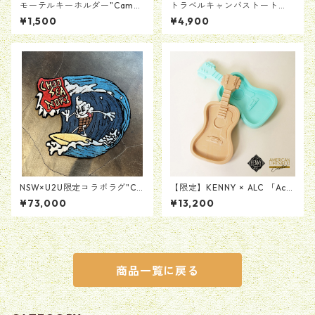
モーテルキーホルダー"Campi
トラベルキャンバストート
ng Sand"
【カーキ】
¥1,500
¥4,900
NSW×U2U限定コラボラグ"Ch
【限定】KENNY × ALC 「Aco
oo Sea Nori"
ustic Guitar Tray Product b
¥73,000
¥13,200
y MAD SCULPTURES」レジン
製ギタートレイ
商品一覧に戻る