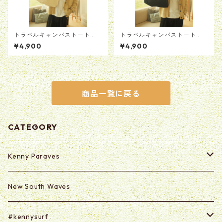
トラベルキャンバストート
トラベルキャンバストート
【ホワイト】
【ブラック】
¥4,900
¥4,900
商品一覧に戻る
CATEGORY
Kenny Paraves
Secret (Paraves Club Only)
New South Waves
Secret 0625-0703
#kennysurf