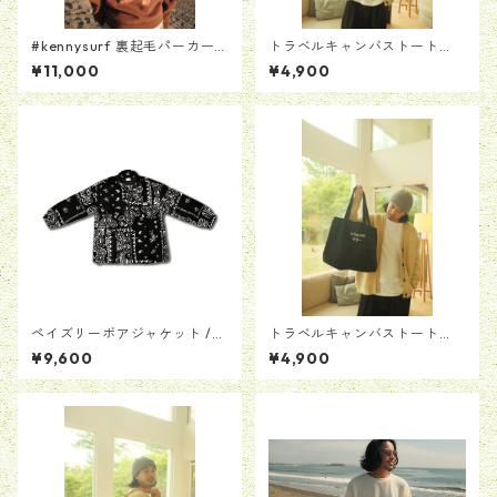
#kennysurf 裏起毛パーカー
トラベルキャンバストート
[ブラウン]
【ホワイト】
¥11,000
¥4,900
ペイズリーボアジャケット /
トラベルキャンバストート
ブラック
【ブラック】
¥9,600
¥4,900