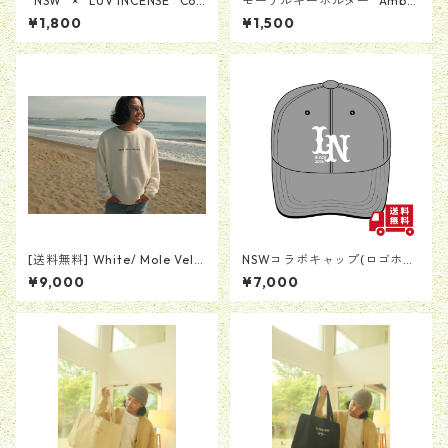
"NSW" × "LUV INCENSE" Coll
モーテルキーホルダー "Ambe
aboration Incense
r Sky"
¥1,800
¥1,500
[送料無料] White/ Mole Velo
NSWコラボキャップ(ロゴホワ
r Crew Neck (モールベロアク
イト)
¥9,000
¥7,000
ルーネック ホワイト)