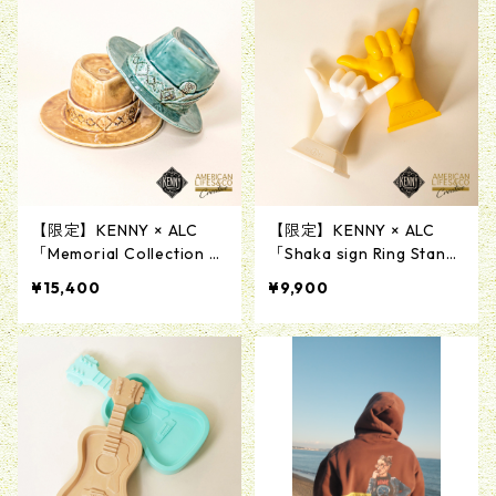
【限定】KENNY × ALC
【限定】KENNY × ALC
「Memorial Collection H
「Shaka sign Ring Stand
at Incense Chamber & Tr
Product by MAD SCULPT
¥15,400
¥9,900
ay Product by KENSAKU
URES」レジン製リングス
HARADA」陶器製お香立て
タンド
＆トレー