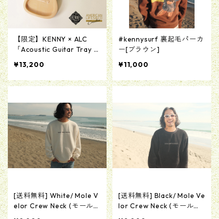
【限定】KENNY × ALC
#kennysurf 裏起毛パーカ
「Acoustic Guitar Tray P
ー[ブラウン]
roduct by MAD SCULPTU
¥13,200
¥11,000
RES」レジン製ギタートレ
イ
[送料無料] White/ Mole V
[送料無料] Black/ Mole Ve
elor Crew Neck (モールベ
lor Crew Neck (モールベ
ロアクルーネック ホワイ
ロアクルーネック)