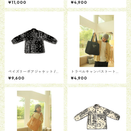
[ブラウン]
【ホワイト】
¥11,000
¥4,900
ペイズリーボアジャケット /
トラベルキャンバストート
ブラック
【ブラック】
¥9,600
¥4,900