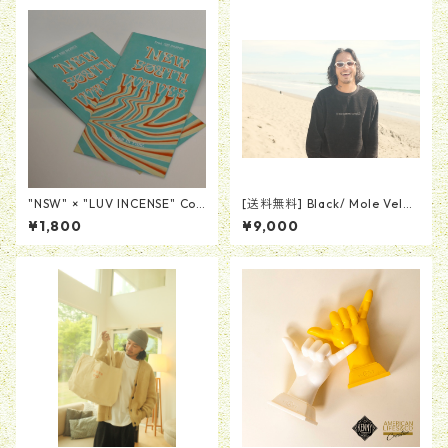
"NSW" × "LUV INCENSE" Coll
[送料無料] Black/ Mole Velor
aboration Incense
Crew Neck (モールベロアクル
¥1,800
¥9,000
ーネック)