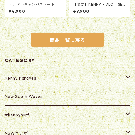
トラベルキャンバストート
【限定】KENNY × ALC 「Sha
【ホワイト】
ka sign Ring Stand Product
¥4,900
¥9,900
by MAD SCULPTURES」レジ
ン製リングスタンド
商品一覧に戻る
CATEGORY
Kenny Paraves
Secret (Paraves Club Only)
New South Waves
Secret 0625-0703
#kennysurf
ART
NSWコラボ