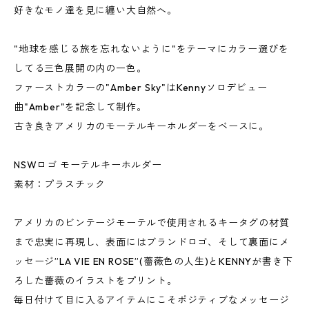
好きなモノ達を見に纏い大自然へ。
"地球を感じる旅を忘れないように"をテーマにカラー選びを
してる三色展開の内の一色。
ファーストカラーの"Amber Sky"はKennyソロデビュー
曲"Amber"を記念して制作。
古き良きアメリカのモーテルキーホルダーをベースに。
NSWロゴ モーテルキーホルダー
素材：プラスチック
アメリカのビンテージモーテルで使用されるキータグの材質
まで忠実に再現し、表面にはブランドロゴ、そして裏面にメ
ッセージ”LA VIE EN ROSE”(薔薇色の人生)とKENNYが書き下
ろした薔薇のイラストをプリント。
毎日付けて目に入るアイテムにこそポジティブなメッセージ