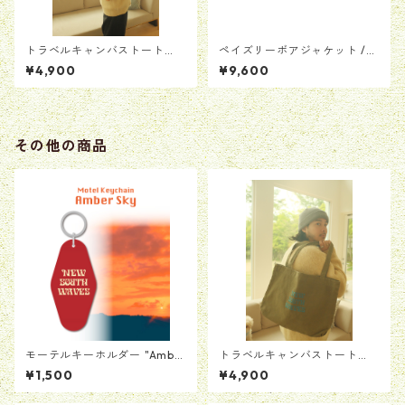
トラベルキャンバストート
ペイズリーボアジャケット /
【キャメル】
ホワイト
¥4,900
¥9,600
その他の商品
モーテルキーホルダー "Ambe
トラベルキャンバストート
r Sky"
【カーキ】
¥1,500
¥4,900