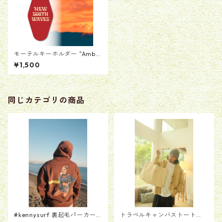
モーテルキーホルダー "Ambe
r Sky"
¥1,500
同じカテゴリの商品
#kennysurf 裏起毛パーカー
トラベルキャンバストート