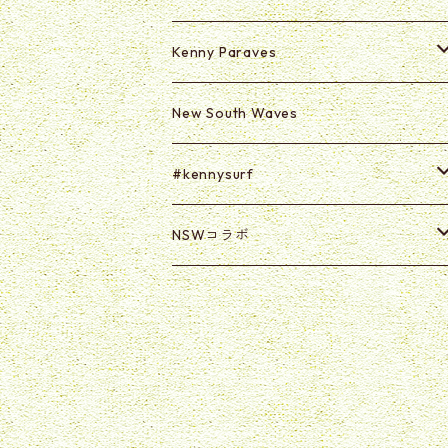
Kenny Paraves
Secret (Paraves Club Only)
New South Waves
Secret 0625-0703
#kennysurf
ART
NSWコラボ
Goods
U2U
@kabasawa_madoka