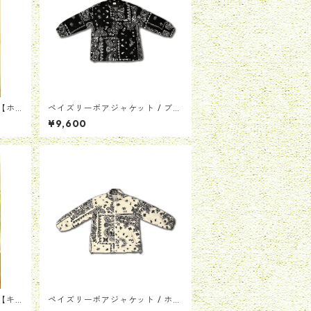
【ホ
ペイズリーボアジャケット / ブラ
ック
¥9,600
【キ
ペイズリーボアジャケット / ホワ
イト