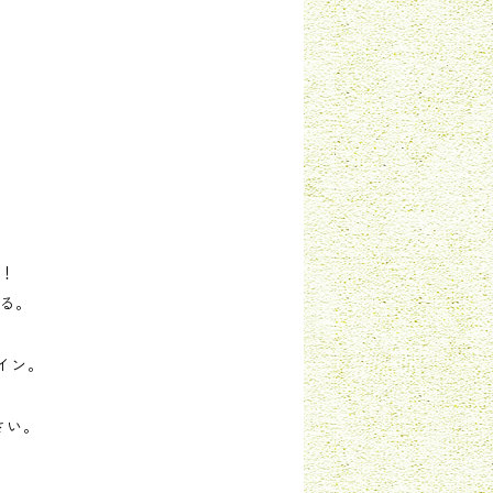
！
いる。
。
イン。
さい。