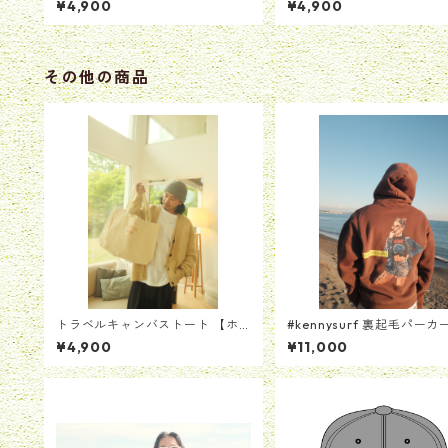
¥4,900
¥4,900
その他の商品
トラベルキャンバストート 【ホ
#kennysurf 裏起毛パーカ
ワイト】
ラウン]
¥4,900
¥11,000