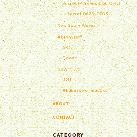
Secret (Paraves Club Only)
Secret 0625-0703
New South Waves
#kennysurf
ART
Goods
NSWコラボ
U2U
@kabasawa_madoka
ABOUT
CONTACT
CATEGORY