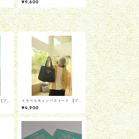
¥9,600
ー[ブ
トラベルキャンバストート 【ブ
ラック】
¥4,900