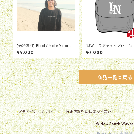
[送料無料] Black/ Mole Velor Cr
NSWコラボキャップ(ロゴ
ew Neck (モールベロアクルーネ
ト)
¥9,000
¥7,000
ック)
商品一覧に戻る
プライバシーポリシー
特定商取引法に基づく表記
© New South Waves
Powered by