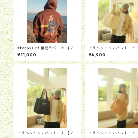
#kennysurf 裏起毛パーカー[ブ
トラベルキャンバストート 
ラウン]
ワイト】
¥11,000
¥4,900
トラベルキャンバストート 【ブ
トラベルキャンバストート 
ラック】
ャメル】