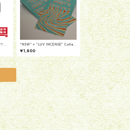
ホワイ
"NSW" × "LUV INCENSE" Collab
oration Incense
¥1,800