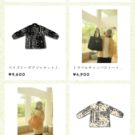
ペイズリーボアジャケット /
トラベルキャンバストート
ブラック
【ブラック】
¥9,600
¥4,900