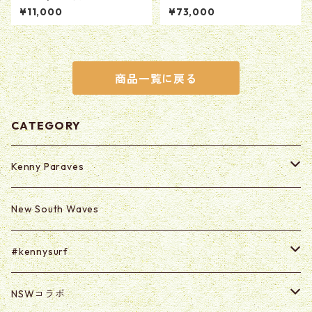
[ブラウン]
oo Sea Nori"
¥11,000
¥73,000
商品一覧に戻る
CATEGORY
Kenny Paraves
Secret (Paraves Club Only)
New South Waves
Secret 0625-0703
#kennysurf
ART
NSWコラボ