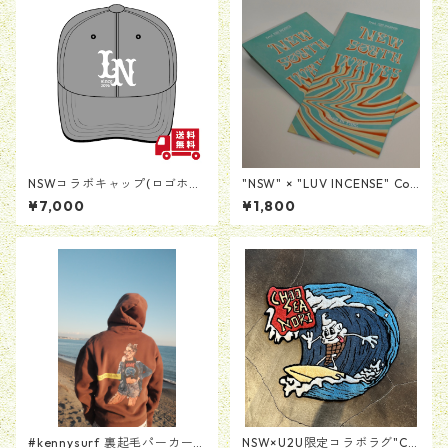
NSWコラボキャップ(ロゴホワ
"NSW" × "LUV INCENSE" Coll
イト)
aboration Incense
¥7,000
¥1,800
#kennysurf 裏起毛パーカー
NSW×U2U限定コラボラグ"Ch