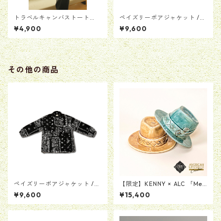
トラベルキャンバストート
ペイズリーボアジャケット /
【キャメル】
ホワイト
¥4,900
¥9,600
その他の商品
ペイズリーボアジャケット /
【限定】KENNY × ALC 「Me
ブラック
morial Collection Hat Incen
¥9,600
¥15,400
se Chamber & Tray Product
by KENSAKU HARADA」陶器
製お香立て＆トレー