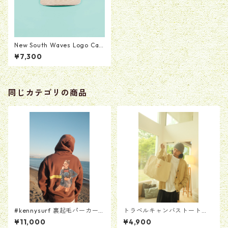
New South Waves Logo Cap
[Cream]
¥7,300
同じカテゴリの商品
#kennysurf 裏起毛パーカー
トラベルキャンバストート
[ブラウン]
【ホワイト】
¥11,000
¥4,900