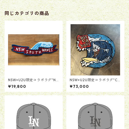
同じカテゴリの商品
NSW×U2U限定コラボラグ"NS
NSW×U2U限定コラボラグ"Ch
W Flag Logo"
oo Sea Nori"
¥19,800
¥73,000