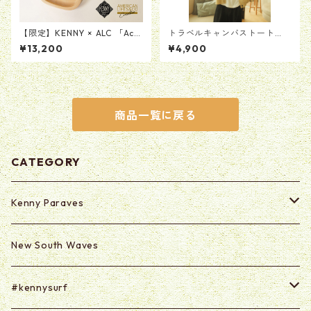
【限定】KENNY × ALC 「Aco
トラベルキャンバストート
ustic Guitar Tray Product b
【ホワイト】
¥13,200
¥4,900
y MAD SCULPTURES」レジン
製ギタートレイ
商品一覧に戻る
CATEGORY
Kenny Paraves
Secret (Paraves Club Only)
New South Waves
Secret 0625-0703
#kennysurf