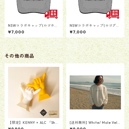
NSWコラボキャップ(ロゴホワ
NSWコラボキャップ(ロゴグレ
イト)
ー)
¥7,000
¥7,000
その他の商品
【限定】KENNY × ALC 「Sha
[送料無料] White/ Mole Velo
ka sign Ring Stand Product
r Crew Neck (モールベロアク