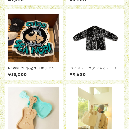
¥9,900
¥9,000
by MAD SCULPTURES」レジ
ルーネック ホワイト)
ン製リングスタンド
NSW×U2U限定コラボラグ"Ch
ペイズリーボアジャケット /
eers Bunney"
ブラック
¥33,000
¥9,600